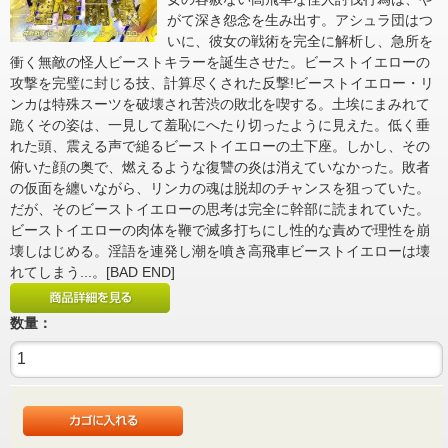
がて深き怨念を生み出す。アシュラ団はつ
いに、彼女の戦術を完全に解析し、急所を
衝く無敵の怪人ビーストキラーを誕生させた。ビーストイエローの
攻撃を完璧に封じる技、計算尽くされた反撃!ビーストイエロー・リ
ンカは特殊スーツを破壊され苦渋の敗北を喫する。土埃にまみれて
跪くその姿は、一見して羞恥にへたり切ったように見えた。低く垂
れた頭、震える声で縋るビーストイエローの土下座。しかし、その
俯いた顔の奥で、燃えるような復讐の炎は消えていなかった。敗者
の仮面を纏いながら、リンカの魂は脱却のチャンスを狙っていた。
だが、そのビーストイエローの思考は完全に幹部に読まれていた。
ビーストイエローの肉体を鞭で滅多打ちにし性的な責めで理性を崩
壊しはじめる。淫語を連発し潮を噴き高飛車ビーストイエローは壊
れてしまう...。[BAD END]
数量：