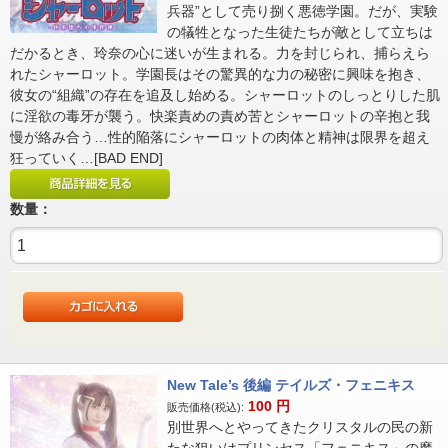
兵器”として売り捌く悪徳学園。だが、実験
の犠牲となった生徒たちが敵として立ちは
だかるとき、玲奈の心に迷いが生まれる。力を封じられ、捕らえら
れたシャーロット。学園長はその驚異的な力の秘密に興味を抱き、
彼女の“組織”の存在を追及し始める。シャーロットのしっとりした肌
に淫欲の毒牙が襲う。快楽責めの責め苦とシャーロットの辛抱と我
慢が絡み合う…性的陥落にシャーロットの肉体と精神は限界を超え
狂っていく…[BAD END]
数量：
New Tale’s 後編 テイルズ・フェニキス
100
円
販売価格(税込):
別世界へとやってきたクリスタルの民の新