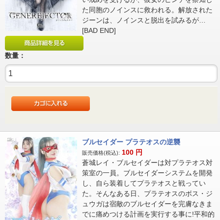
た同胞のノインスに救われる。解放された
ジーンは、ノインスと脱出を試みるが…
[BAD END]
数量：
ブルセイダー プラテオスの逆襲
100
円
販売価格(税込):
蒼城レイ・ブルセイダーは対プラテオス対
策室の一員。ブルセイダーシステムを開発
し、自ら装着してプラテオスと戦ってい
た。そんなある日、プラテオスのボス・ジ
ュウガは宿敵のブルセイダーを完膚なきま
でに痛めつける計画を実行する事に!平和的