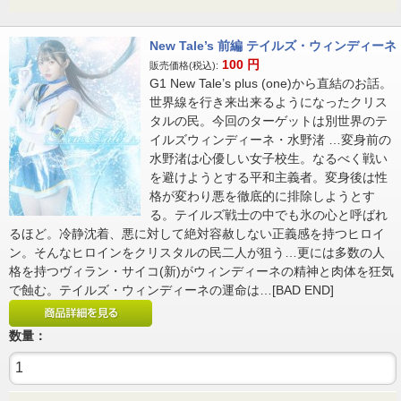
New Tale’s 前編 テイルズ・ウィンディーネ
100
円
販売価格(税込):
G1 New Tale’s plus (one)から直結のお話。
世界線を行き来出来るようになったクリス
タルの民。今回のターゲットは別世界のテ
イルズウィンディーネ・水野渚 …変身前の
水野渚は心優しい女子校生。なるべく戦い
を避けようとする平和主義者。変身後は性
格が変わり悪を徹底的に排除しようとす
る。テイルズ戦士の中でも氷の心と呼ばれ
るほど。冷静沈着、悪に対して絶対容赦しない正義感を持つヒロイ
ン。そんなヒロインをクリスタルの民二人が狙う…更には多数の人
格を持つヴィラン・サイコ(新)がウィンディーネの精神と肉体を狂気
で蝕む。テイルズ・ウィンディーネの運命は…[BAD END]
数量：