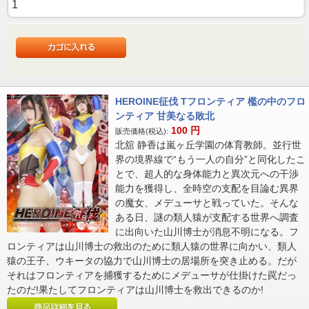
HEROINE征伐 Tフロンティア 檻の中のフロ
ンティア 甘美なる敗北
100
円
販売価格(税込):
北舘 静香は嵐ヶ丘学園の体育教師。並行世
界の境界線で“もう一人の自分”と同化したこ
とで、超人的な身体能力と異次元への干渉
能力を獲得し、全時空の支配を目論む異界
の魔女、メデューサと戦っていた。そんな
ある日、謎の類人猿が支配する世界へ調査
に出向いた山川博士が消息不明になる。フ
ロンティアは山川博士の救出のために類人猿の世界に向かい、類人
猿の王子、ウキータの協力で山川博士の居場所を突き止める。だが
それはフロンティアを捕獲するためにメデューサが仕掛けた罠だっ
たのだ!果たしてフロンティアは山川博士を救出できるのか!