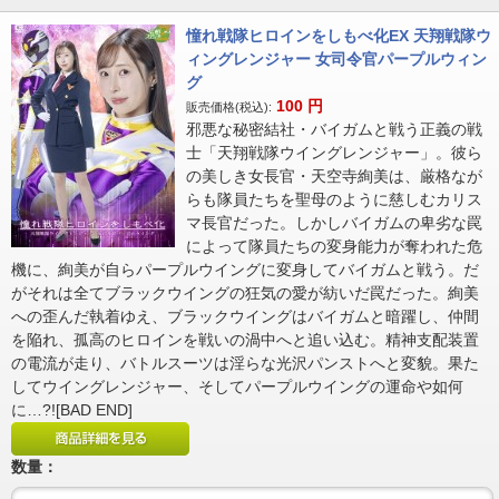
憧れ戦隊ヒロインをしもべ化EX 天翔戦隊ウ
ィングレンジャー 女司令官パープルウィン
グ
100
円
販売価格(税込):
邪悪な秘密結社・バイガムと戦う正義の戦
士「天翔戦隊ウイングレンジャー」。彼ら
の美しき女長官・天空寺絢美は、厳格なが
らも隊員たちを聖母のように慈しむカリス
マ長官だった。しかしバイガムの卑劣な罠
によって隊員たちの変身能力が奪われた危
機に、絢美が自らパープルウイングに変身してバイガムと戦う。だ
がそれは全てブラックウイングの狂気の愛が紡いだ罠だった。絢美
への歪んだ執着ゆえ、ブラックウイングはバイガムと暗躍し、仲間
を陥れ、孤高のヒロインを戦いの渦中へと追い込む。精神支配装置
の電流が走り、バトルスーツは淫らな光沢パンストへと変貌。果た
してウイングレンジャー、そしてパープルウイングの運命や如何
に…?![BAD END]
数量：