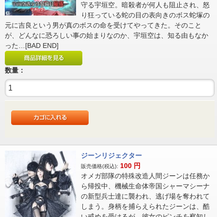
守る宇垣空。暗殺者が何人も阻止され、怒
り狂っている蛇の目の表向きのボス蛇塚の
元に吉良という男が真のボスの命を受けてやってきた。そのこと
が、どんなに恐ろしい事の始まりなのか、宇垣空は、知る由もなか
った…[BAD END]
数量：
ジーンリジェクター
100
円
販売価格(税込):
オメガ部隊の特殊改造人間ジーンは任務か
ら帰投中、機械生命体帝国シャーマシーナ
の新型兵士達に襲われ、逃げ場を奪われて
しまう。身柄を捕らえられたジーンは、酷
い戒めを受けるが、彼女のピンチを察知し