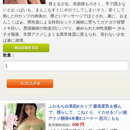
替える少女。布面積も小さく、手で隠さな
いとおっぱいも、まんこもすぐにポロリしてしまいそう。若くして
熟したHカップの肉体が、際どいマッサージでほぐされ…遂に、おま
んこくぱぁ。男性器による特別セックス施術に堕ちてガクガク痙攣
イキ狂い。悪徳施術の快楽沼にハマり、秘められたM性覚醒ー ポル
チオ陥落、失禁アクメしまくる異常体質に変えられ、笑わない少女
は遂に崩壊。
数量：
ふわもち白美肌Kカップ 最高柔乳を揉ん
で、揺らして、こねくり、イカせるゾッ!超
アクメ開発4本番8コーナー 恋川こもも
100
円
販売価格(税込):