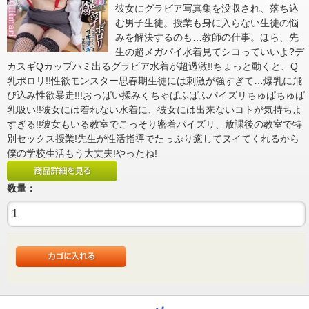
彼女にグラビア写真集を没収され、落ち込
む男子生徒。授業も身に入らない生徒の悩
みを解決するのも…教師の仕事。ほら、先
生の超メガパイ水着見てシコっていいよ?デ
カスギQカップハミ出るグラビア水着が超過激!!ちょっと動くと、Q
乳ポロリ!!性欲モンスター思春期生徒には刺激が強すぎて…爆乳に飛
び込み性欲暴走!!!おっぱい揉みくちゃぱふぱふパイズリちゅぱちゅぱ
乳吸い!!彼女には着れない水着に、彼女には出来ないコトが気持ちよ
すぎる!!彼女もいる教室でこっそり密着パイズリ、放課後の教室で特
別セックス授業!先生が性活指導でたっぷり癒してヌイてくれるから
僕の学校生活もう大丈夫!やったね!
数量：