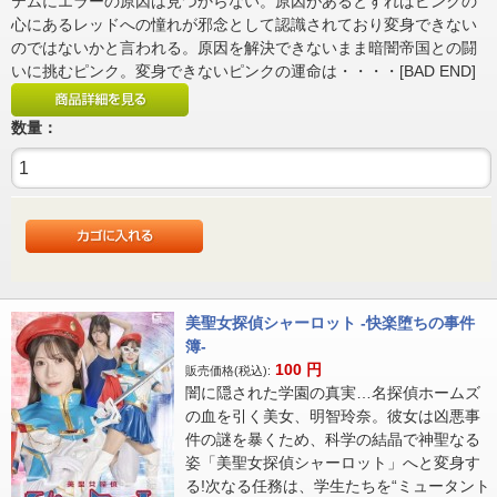
テムにエラーの原因は見つからない。原因があるとすればピンクの
心にあるレッドへの憧れが邪念として認識されており変身できない
のではないかと言われる。原因を解決できないまま暗闇帝国との闘
いに挑むピンク。変身できないピンクの運命は・・・・[BAD END]
数量：
美聖女探偵シャーロット -快楽堕ちの事件
簿-
100
円
販売価格(税込):
闇に隠された学園の真実…名探偵ホームズ
の血を引く美女、明智玲奈。彼女は凶悪事
件の謎を暴くため、科学の結晶で神聖なる
姿「美聖女探偵シャーロット」へと変身す
る!次なる任務は、学生たちを“ミュータント