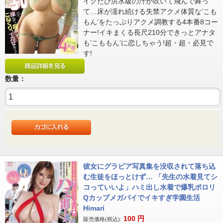
イクたび洪水級の汁が吹いて飛んで舞っ
て…床が濡れ続ける失禁アクメ体質な’こも
もん’をたっぷりアクメ調教する4本番8コー
ナー!イキまくる長尺210分できっとアナタ
も’こももん’に恋しちゃう!超・超・必見で
す!
数量：
彼女にグラビア写真集を没収されて落ち込
む生徒をほっとけず… 「先生の水着見てシ
コっていいよ」ハミ出し水着で爆乳ポロリ
Qカップメガパイでイキすぎ学園生活
Himari
100
円
販売価格(税込):