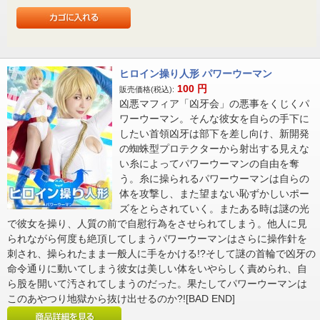
ヒロイン操り人形 パワーウーマン
100
円
販売価格(税込):
凶悪マフィア「凶牙会」の悪事をくじくパ
ワーウーマン。そんな彼女を自らの手下に
したい首領凶牙は部下を差し向け、新開発
の蜘蛛型プロテクターから射出する見えな
い糸によってパワーウーマンの自由を奪
う。糸に操られるパワーウーマンは自らの
体を攻撃し、また望まない恥ずかしいポー
ズをとらされていく。またある時は謎の光
で彼女を操り、人質の前で自慰行為をさせられてしまう。他人に見
られながら何度も絶頂してしまうパワーウーマンはさらに操作針を
刺され、操られたまま一般人に手をかける!?そして謎の首輪で凶牙の
命令通りに動いてしまう彼女は美しい体をいやらしく責められ、自
ら股を開いて汚されてしまうのだった。果たしてパワーウーマンは
このあやつり地獄から抜け出せるのか?![BAD END]