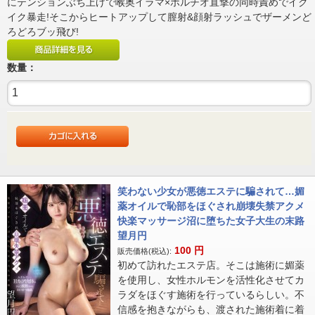
にテンションぶち上げで喉奥イラマ×ポルチオ直撃の同時責めでイク
イク暴走!そこからヒートアップして膣射&顔射ラッシュでザーメンど
ろどろブッ飛び!
数量：
笑わない少女が悪徳エステに騙されて…媚
薬オイルで恥部をほぐされ崩壊失禁アクメ
快楽マッサージ沼に堕ちた女子大生の末路
望月円
100
円
販売価格(税込):
初めて訪れたエステ店。そこは施術に媚薬
を使用し、女性ホルモンを活性化させてカ
ラダをほぐす施術を行っているらしい。不
信感を抱きながらも、渡された施術着に着