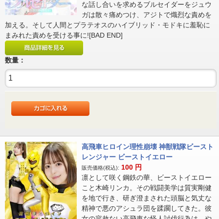
な話し合いを求めるブルセイダーをジュウ
ガは散々痛めつけ、アジトで熾烈な責めを
加える。そして人間とプラテオスのハイブリッド・モドキに羞恥に
まみれた責めを受ける事に![BAD END]
数量：
高飛車ヒロイン理性崩壊 神獣戦隊ビースト
レンジャー ビーストイエロー
100
円
販売価格(税込):
凛として咲く鋼鉄の華、ビーストイエロー
こと木崎リンカ。その戦闘美学は質実剛健
を地で行き、研ぎ澄まされた頭脳と気丈な
精神で悪のアシュラ団を蹂躙してきた。彼
女の容赦ない高飛車な怪人討伐行為は、や