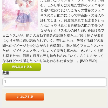
たな狙いはプリンセス「フェニキス」の魔
石。しかし彼らは元居た世界のフェニキス
と違い戦闘に長けたこちらの世界のフェニ
キスの力と能力によって宇宙船への侵入を
許してしまう。何度倒されても詠唱を行っ
た点からやり直せる再構築の能力で傷つき
ながらもクリスタルの民と戦いを続けるフ
ェニキスだが、能力の反動で痛みの記憶を積み上げ続け疲労が限界
になり次第に追い詰められていく。苦しめられ、失禁するほどの股
間へのダメージを受けながらも再構築し、敵と戦うフェニキスだっ
たが、ダイヤとエメラルドによって魔石を奪われ、そのリンクを断
ち切るために何度も何度も死を味合わされていく。さらにおかしく
なるほどの快感をたっぷり味あわされた彼女は…。[BAD END]
数量：