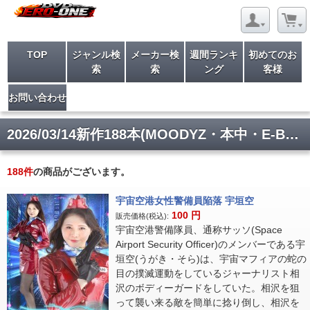
TOP
ジャンル検
メーカー検
週間ランキ
初めてのお
索
索
ング
客様
お問い合わせ
2026/03/14新作188本(MOODYZ・本中・E-BODY・その他)入荷
188
件
の商品がございます。
宇宙空港女性警備員陥落 宇垣空
100
円
販売価格(税込):
宇宙空港警備隊員、通称サッソ(Space
Airport Security Officer)のメンバーである宇
垣空(うがき・そら)は、宇宙マフィアの蛇の
目の撲滅運動をしているジャーナリスト相
沢のボディーガードをしていた。相沢を狙
って襲い来る敵を簡単に捻り倒し、相沢を