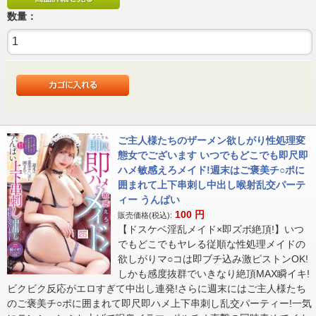
数量：
ご主人様たちのザーメン欲しがり性処理変
態女でございます いつでもどこでも即尺即
ハメ敏感えろメイド!週末はご褒美チ○ポに
囲まれて上下串刺し中出し喉射乱交パーテ
ィー うんぱい
100
円
販売価格(税込):
【ドスケベ淫乱メイド×即ズボ絶頂!】いつ
でもどこでもヤレる従順な性処理メイドの
欲しがりマ○コは即ブチ込み激ピストンOK!
しかも感度抜群でいきなり絶頂MAX瞬イキ!
ビクビク反応がエロすぎて中出し連発!さらに週末にはご主人様たち
のご褒美チ○ポに囲まれて即尺即ハメ上下串刺し乱交パーティー!一気