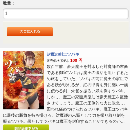
数量：
封魔の剣士ツバキ
100
円
販売価格(税込):
数百年前、豪天魔王を封印した対魔師の末裔
である御室ツバキは魔王の復活を阻止するた
め旅をしていた。ツバキの前に魔王の家臣で
ある妖が現れるが、紅の甲冑を身に纏い一族
に伝わる剣、朱雀を振るい妖を倒すツバキ。
しかし、魔王の家臣馬鬼助は豪天魔王を復活
させてしまう。魔王の圧倒的な力に敗北し、
囚われ痛めつけられるツバキ。魔王はツバキ
に最後の勝負を持ち掛ける。対魔師の末裔として力を振り絞り剣を
握るツバキ。果たしてツバキは魔王を封印することができるのか…