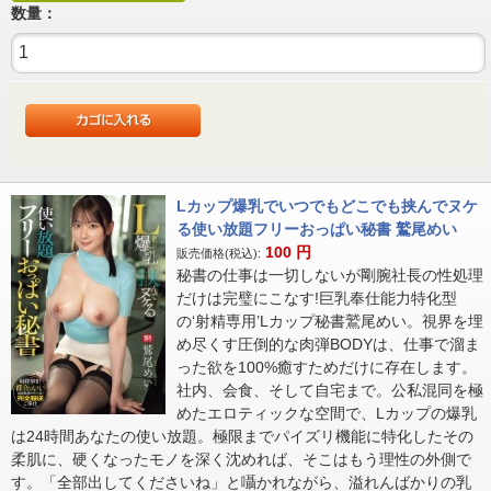
数量：
Lカップ爆乳でいつでもどこでも挟んでヌケ
る使い放題フリーおっぱい秘書 鷲尾めい
100
円
販売価格(税込):
秘書の仕事は一切しないが剛腕社長の性処理
だけは完璧にこなす!巨乳奉仕能力特化型
の‘射精専用’Lカップ秘書鷲尾めい。視界を埋
め尽くす圧倒的な肉弾BODYは、仕事で溜ま
った欲を100%癒すためだけに存在します。
社内、会食、そして自宅まで。公私混同を極
めたエロティックな空間で、Lカップの爆乳
は24時間あなたの使い放題。極限までパイズリ機能に特化したその
柔肌に、硬くなったモノを深く沈めれば、そこはもう理性の外側で
す。「全部出してくださいね」と囁かれながら、溢れんばかりの乳