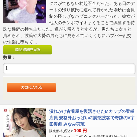
クスができない勃起不全だった。ある日のデ
ートの帰り彼氏に連れて行かれた場所は会員
制の怪しげなハプニングバーだった。彼女が
他人のチンポでイキまくることで興奮する特
殊な性癖の持ち主だった。嫌がり帰ろうとするが、男たちに次々と
責められ、彼氏や大勢の男たちに見られていくうちにハプバー乱交
の快楽に堕ちて…
数量：
潰れかけ古着屋を復活させたMカップの看板
店員 規格外おっぱいの誘惑接客で奇跡のV字
回復劇 みなみ羽琉
100
円
販売価格(税込):
「本日のコーデ紹介と生着替え配信です!」