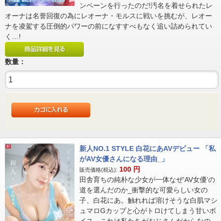
ンペーンを行ったのだ!汚名を着せられたレ
オーナは名誉回復の為にレオーナ・モルスに戦いを挑むが、レオー
ナを凌駕する圧倒的パワーの前になすすべもなく追い詰められてい
く…!
数量：
新人NO.1 STYLE 白花にあAVデビュー 「私
がAV女優さんになる理由_」
100
円
販売価格(税込):
田舎育ちの純朴な少女が一体なぜ‘AV女優’の
道を選んだのか_衝撃的な可愛らしい女の
子、白花にあ。触れれば溶けそうな白肌マシ
ュマロGカップと心がトロけてしまう甘いボ