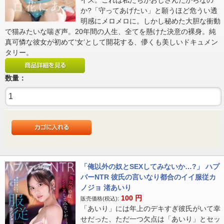
イス。これは私たちがおじさんだからなの
か?「守ってあげたい」と願うほど危うい透
明感にメロメロに。しかし秘めた大胆な衝動
で猫みたいな喘ぎ声。20年間の人生、全てを懸けた決意の裸身。純
真可憐な彼女が初めて‘女’として開花する、儚くも美しいドキュメン
タリー。
数量：
「俺以外の奴とSEXしてみないか…?」 ハプ
バーNTR 彼氏の言いなり都合のイイ服従カ
ノジョ 渚あいり
100
円
販売価格(税込):
「あいり」には年上のデキすぎ彼氏がいて幸
せだった、ただ一つ欠点は「あいり」とセッ