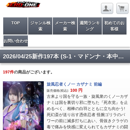
TOP
ジャンル検
メーカー検
週間ランキ
初めてのお
索
索
ング
客様
お問い合わせ
2026/04/25新作197本 (S-1・マドンナ・本中・その他)入荷
197
件
の商品がございます。
旋風忍者くノ一 カザナミ 前編
100
円
販売価格(税込):
古来より国を守る一族・旋風衆のくノ一カザ
ナミは国を裏切り邪に堕ちた『死衣党』を止
めるべく、相棒の白羽とともに立ち向かう!
死幻斎が送り出す憑依忍者 怪腕ゴリラのパ
ワーの前に滅多打ちにあい、骨抜きクラゲの
毒で痛みを快感に変えられてもカザナミの闘