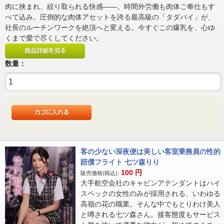
肉に挟まれ、絞り取られる快感――。時間外労働も肉体ご奉仕もす
べて込み。圧倒的な肉体アセットを誇る最高級の「タダパイ」が、
社長のルーチンワークを絶頂へと変える。今すぐこの爆乳を、心ゆ
くまで愛で尽くしてください。
数量：
客の少ない深夜便は美しい客室乗務員の性的
賠償フライト 七ツ森りり
100
円
販売価格(税込):
大手航空会社のキャビンアテンダントはハイ
スペックの女性のみが採用される、いわゆる
高嶺の花の職業。そんな中でもとりわけ美人
と噂される七ツ森さん。接客態度もサービス