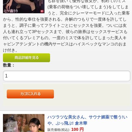
も群を抜いて優秀な彼女が、初めてのミス
(乗客の荷物をつい壊してしまう)をしてしま
うと、完全にクレーマーモードに入った乗客
から、性的な奉仕を強要される。弁解のつもりで一度体を許してし
まうと、調子に乗ってフライトごとにセックスを強要。ついには友
人も連れ立って3Pセックスまで、彼らの旅券はセックスサービスも
付いてくるプレミアもの。一度のミスで体を許してしまった美人キ
ャビンアテンダントの機内サービスはハイスペックなマンコのおま
け付き。
数量：
ハツラツな美女さん、サウナ媚薬で整う!い
や、ぶっ飛ぶ! 倉木華
100
円
販売価格(税込):