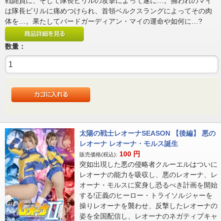
戦闘員に、そして隊長ビリルの攻撃によって遂に…。捕われのマイ
は隊長ビリルに痛めつけられ、首領ベルクスラングによってその肉
体を…。果たしてバードガーディアン・マイの運命や如何に…?
数量：
太陽の戦士レオーナSEASON 【後編】 悪の
レオーナ レオーナ・モルス誕生
100
円
販売価格(税込):
突如出現した悪の侵略者クルーエルはついに
レオーナの能力を吸収し、悪のレオーナ、レ
オーナ・モルスに変身し恐るべき計画を開始
する!正義のヒーロー・トライソルジャーを
操りレオーナを襲わせ、反撃したレオーナの
姿を全国配信し、レオーナのネガティブキャ