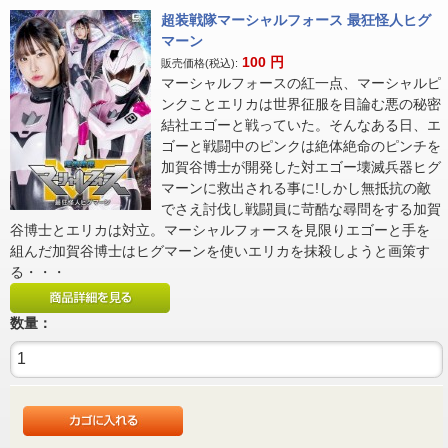
超装戦隊マーシャルフォース 最狂怪人ヒグ
マーン
100
円
販売価格(税込):
マーシャルフォースの紅一点、マーシャルピ
ンクことエリカは世界征服を目論む悪の秘密
結社エゴーと戦っていた。そんなある日、エ
ゴーと戦闘中のピンクは絶体絶命のピンチを
加賀谷博士が開発した対エゴー壊滅兵器ヒグ
マーンに救出される事に!しかし無抵抗の敵
でさえ討伐し戦闘員に苛酷な尋問をする加賀
谷博士とエリカは対立。マーシャルフォースを見限りエゴーと手を
組んだ加賀谷博士はヒグマーンを使いエリカを抹殺しようと画策す
る・・・
数量：