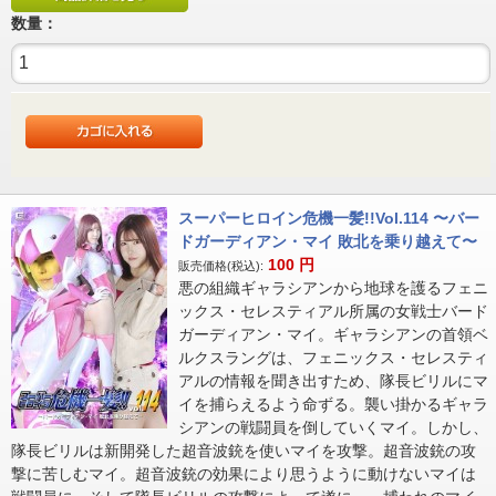
数量：
スーパーヒロイン危機一髪!!Vol.114 〜バー
ドガーディアン・マイ 敗北を乗り越えて〜
100
円
販売価格(税込):
悪の組織ギャラシアンから地球を護るフェニ
ックス・セレスティアル所属の女戦士バード
ガーディアン・マイ。ギャラシアンの首領ベ
ルクスラングは、フェニックス・セレスティ
アルの情報を聞き出すため、隊長ビリルにマ
イを捕らえるよう命ずる。襲い掛かるギャラ
シアンの戦闘員を倒していくマイ。しかし、
隊長ビリルは新開発した超音波銃を使いマイを攻撃。超音波銃の攻
撃に苦しむマイ。超音波銃の効果により思うように動けないマイは