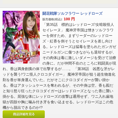
闘花戦隊ソルフラワー レッドローズ
100
円
販売価格(税込):
「第35話 標的はレッドローズ!女暗殺怪人
セイレーヌ」 魔神牙帝国は憎きソルフラワ
ーを倒すため、まずリーダーのレッドロー
ズ・紅香を倒そうとセイレーヌを差し向け
る。レッドローズは猛毒を塗られたガンガゼ
ニードルガンに傷つきながらも退却するが、
その肉体は毒に激しいダメージを受けて治療
の身に。だが仲間不在のところに戦闘員が現
れ、香は満身創痍の体で出撃するが……。 「第38話 凶悪な牙がレ
ッドを襲う!ワニ怪人クロコダイガー」 魔神牙帝国が狙う超生物進化
剤を香が単身運んでいた。だがそこにクロコダイガーが襲い掛か
る。香はアタッシュケースを奪われるが、その中身は空。香も囮だ
と知り怒り狂ったクロコダイガーはレッドローズとなった香に襲い
掛かる。屈強な体にレッドローズの攻撃は通用せず、ワニ入れ歯地
獄が四肢や胸に噛み付き牙を食い込ませる。レッドローズはこの危
機から脱出できるのか!?