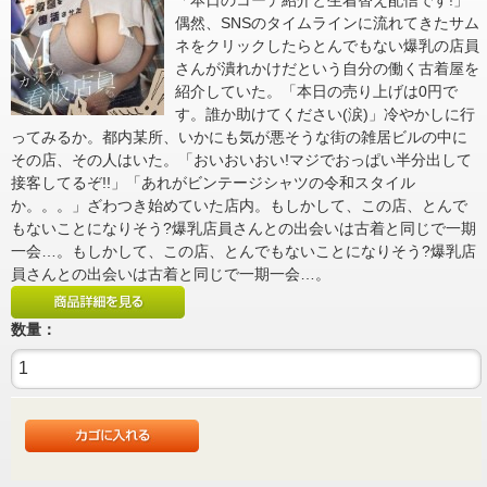
偶然、SNSのタイムラインに流れてきたサム
ネをクリックしたらとんでもない爆乳の店員
さんが潰れかけだという自分の働く古着屋を
紹介していた。「本日の売り上げは0円で
す。誰か助けてください(涙)」冷やかしに行
ってみるか。都内某所、いかにも気が悪そうな街の雑居ビルの中に
その店、その人はいた。「おいおいおい!マジでおっぱい半分出して
接客してるぞ!!」「あれがビンテージシャツの令和スタイル
か。。。」ざわつき始めていた店内。もしかして、この店、とんで
もないことになりそう?爆乳店員さんとの出会いは古着と同じで一期
一会…。もしかして、この店、とんでもないことになりそう?爆乳店
員さんとの出会いは古着と同じで一期一会…。
数量：