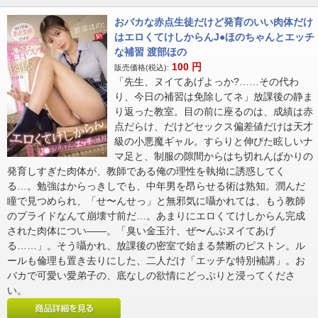
おバカな赤点生徒だけど発育のいい肉体だけ
はエロくてけしからんJ●ほのちゃんとエッチ
な補習 渡部ほの
100
円
販売価格(税込):
「先生、ヌイてあげよっか?……その代わ
り、今日の補習は免除してネ」放課後の静ま
り返った教室。目の前に座るのは、成績は赤
点だらけ、だけどセックス偏差値だけは天才
級の小悪魔ギャル。すらりと伸びた眩しいナ
マ足と、制服の隙間からはち切れんばかりの
発育しすぎた肉体が、教師である俺の理性を執拗に誘惑してく
る…。勉強はからっきしでも、中年男を昂らせる術は熟知。潤んだ
瞳で見つめられ、「せ〜んせっ」と無邪気に囁かれては、もう教師
のプライドなんて崩壊寸前だ…。あまりにエロくてけしからん完成
された肉体につい――。「臭い金玉汁、ぜ〜んぶヌイてあげ
る……」。そう囁かれ、放課後の密室で始まる禁断のピストン。ル
ールも倫理も置き去りにした、二人だけ「エッチな特別補講」。お
バカで可愛い愛弟子の、底なしの欲情にどっぷりと浸ってくださ
い。