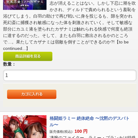
志が消えることはない。しかし下忍に潮を吹
かされ、ディルドで責められるという羞恥を
浴びてしまう。白羽の助けで再び戦いに身を投じるも、隙を突かれ
死幻斎に捕獲され敏感になった体を刺激されていく。そして敏感な
部分にカユミ液を塗られたカザナミは触れられる快感で何度も絶頂
に達するのだった。そして、またも白羽に救出されるかのところ
で…。果たしてカザナミは宿敵を倒すことができるのか?!【to be
continued...】
数量：
格闘姫ラミー 絶体絶命 〜沈黙のデスバト
ル〜
100
円
販売価格(税込):
凄腕のファイター、ラミー・ブランカは特殊