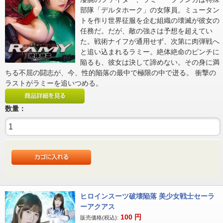
部隊「デルタホーク」の女隊員。ミュータン
トを作り世界征服を企む組織の壊滅が彼女の
任務だ。だが、敵の強さは予想を超えてい
た。戦術ナイフが通用せず、次第に肉弾戦へ
と追い込まれるラミー。絶体絶命のピンチに
陥るも、彼女は決して諦めない。その身に満
ちる不屈の闘志が、今、性的陥落の最中で極限の中で迸る。 衝撃の
ラストがラミーを追いつめる。
数量：
ヒロインスーツ破壊陥落 美少女戦士セーラ
ーアクアス
100
円
販売価格(税込):