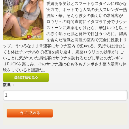
愛嬌ある笑顔とスマートなスタイルに確かな
実力で、ネットでも人気の美人スレンダー熱
波師・華。そんな彼女の働く店の常連客が、
ロウリュの時間直前にイタズラ半分でサウナ
ストーンに媚薬をかけたら、華はいつも以上
の赤く熱った肌と発汗で目はうつろに。媚薬
を含んだ湿気と高温の室内で完全に性欲トリ
ップ。うつろなまま常連客にサウナ室内で犯●れる。気持ちは拒否し
ても体はチンポ求めて絶頂を繰り返す。媚薬ロウリュの効果がすご
いことに気がついた男性客はサウナを訪れるたびに華とのガンギマ
リFUCKを楽しみ、そのサウナ店は心も体もチンポさえ整う最高な体
験をしていると話題だ。
数量：