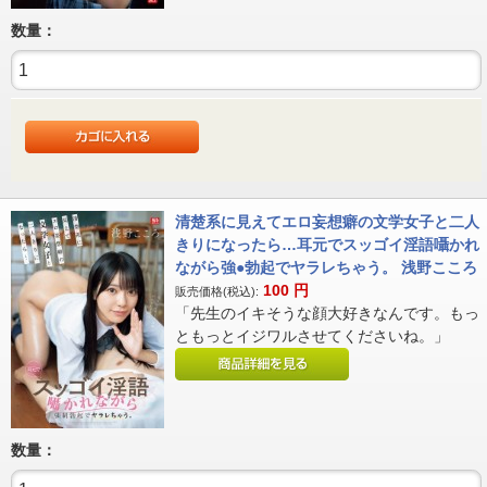
数量：
清楚系に見えてエロ妄想癖の文学女子と二人
きりになったら…耳元でスッゴイ淫語囁かれ
ながら強●勃起でヤラレちゃう。 浅野こころ
100
円
販売価格(税込):
「先生のイキそうな顔大好きなんです。もっ
ともっとイジワルさせてくださいね。」
数量：