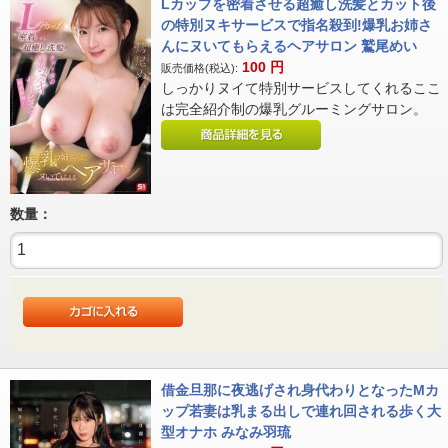
Lカップを密着させる超癒し洗髪とカット後
の特別ヌキサービスで指名殺到!爆乳お姉さ
んにヌいてもらえるヘアサロン 鷲尾めい
100
円
販売価格(税込):
しっかりヌイて特別サービスしてくれるここ
は完全紹介制の爆乳グルーミングサロン。
数量：
借金旦那に夜逃げされ身代わりとなったMカ
ップ若妻は乳まる出しで連れ回される歩く大
型オナホ みなみ羽琉