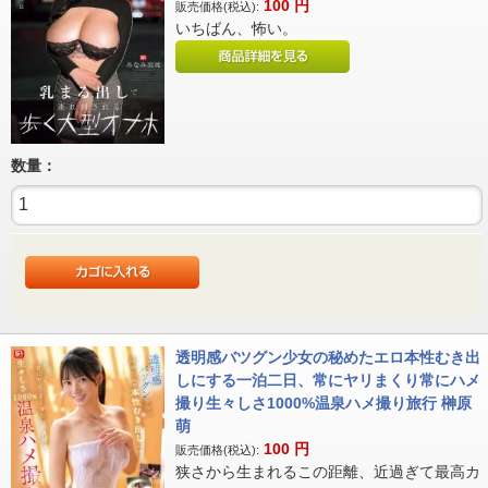
100
円
販売価格(税込):
いちばん、怖い。
数量：
透明感バツグン少女の秘めたエロ本性むき出
しにする一泊二日、常にヤリまくり常にハメ
撮り生々しさ1000%温泉ハメ撮り旅行 榊原
萌
100
円
販売価格(税込):
狭さから生まれるこの距離、近過ぎて最高カ