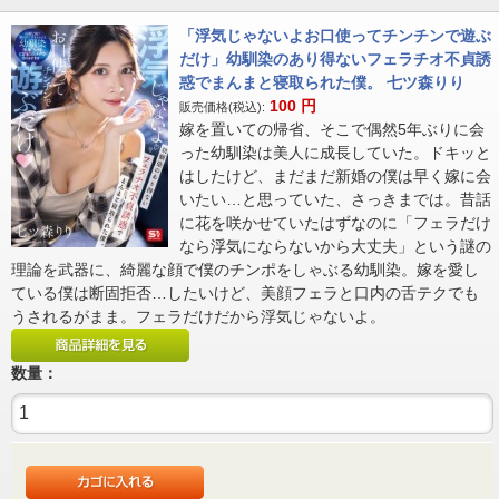
「浮気じゃないよお口使ってチンチンで遊ぶ
だけ」幼馴染のあり得ないフェラチオ不貞誘
惑でまんまと寝取られた僕。 七ツ森りり
100
円
販売価格(税込):
嫁を置いての帰省、そこで偶然5年ぶりに会
った幼馴染は美人に成長していた。ドキッと
はしたけど、まだまだ新婚の僕は早く嫁に会
いたい…と思っていた、さっきまでは。昔話
に花を咲かせていたはずなのに「フェラだけ
なら浮気にならないから大丈夫」という謎の
理論を武器に、綺麗な顔で僕のチンポをしゃぶる幼馴染。嫁を愛し
ている僕は断固拒否…したいけど、美顔フェラと口内の舌テクでも
うされるがまま。フェラだけだから浮気じゃないよ。
数量：