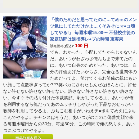
「僕のためだと思ってたのに…てめェのメン
ツ気にしてただけかよ…くそみそにマ●コ壊
してやる!」 毎週水曜15:00〜 不登校生徒の
家庭訪問は逆指導レ●プの時間 東実果
100
円
販売価格(税込):
でも。わかった。心配してたからじゃないん
だ。あいつがわざわざ俺んちまで来てたの
は。あいつ自身のためだった。あいつは、自
分の評価あげたいからさ、完全なる世間体の
ためだってよ、笑けてくるわ笑俺の親にもい
い顔して点数稼ぎってか???笑バカにされたもんだなほんとに。許せ
ない許せない許せない許せない。許さない許さない許さない許さな
い。今すぐその貼り付けた体裁笑顔、剥がしてやるよ。あいつが俺
を利用するなら俺だってあのムッチリしやがった下品なおせっかい
教師を利用してやるよ。ぶちこむ相手がいねえチ●ポをてめえにぶち
こんでやるよ。チャンスはそうだ、あいつがのこのこ偽善笑顔で来
る毎週水曜日からの30分。毎週30分、この時間で俺の怒りを、あい
つにぶつけてやるよ。