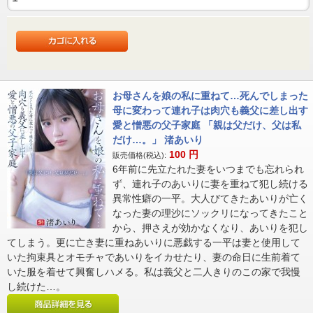
お母さんを娘の私に重ねて…死んでしまった
母に変わって連れ子は肉穴も義父に差し出す
愛と憎悪の父子家庭 「親は父だけ、父は私
だけ…。」 渚あいり
100
円
販売価格(税込):
6年前に先立たれた妻をいつまでも忘れられ
ず、連れ子のあいりに妻を重ねて犯し続ける
異常性癖の一平。大人びてきたあいりが亡く
なった妻の理沙にソックリになってきたこと
から、押さえが効かなくなり、あいりを犯し
てしまう。更に亡き妻に重ねあいりに悪戯する一平は妻と使用して
いた拘束具とオモチャであいりをイカせたり、妻の命日に生前着て
いた服を着せて興奮しハメる。私は義父と二人きりのこの家で我慢
し続けた…。