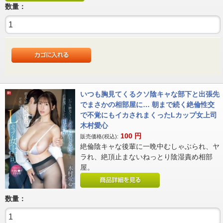
数量：
いつも胸見てくるクソ陰キャな部下と出張先
でまさかの相部屋に… 朝まで続く絶倫性交
で不覚にもイカされまくったLカップ女上司
木村愛心
100
円
販売価格(税込):
絶倫陰キャな後輩に一晩中むしゃぶられ、ヤ
ラれ、絶頂止まないねっとり陰湿責め相部
屋。
数量：