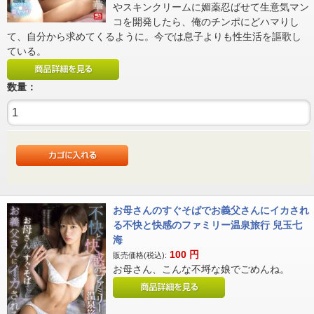
やスキンクリームに媚薬忍ばせて生意気マン
コを開発したら、俺のチンポにどハマりし
て、自分から求めてくるように。今では息子よりも性生活を謳歌し
ている。
数量：
お母さんのすぐそばでお義父さんにイカされ
る不快と快感のファミリー温泉旅行 兒玉七
海
100
円
販売価格(税込):
お母さん、こんな不埒な娘でごめんね。