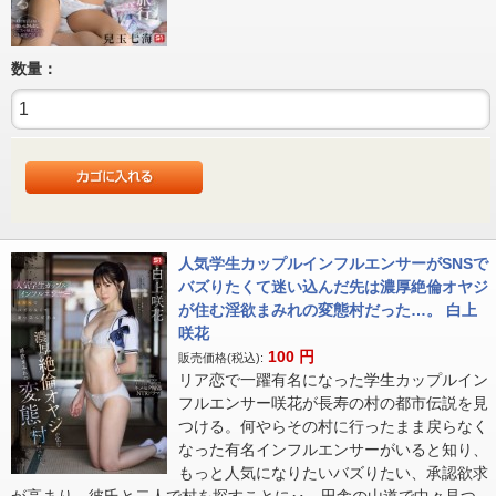
数量：
人気学生カップルインフルエンサーがSNSで
バズりたくて迷い込んだ先は濃厚絶倫オヤジ
が住む淫欲まみれの変態村だった…。 白上
咲花
100
円
販売価格(税込):
リア恋で一躍有名になった学生カップルイン
フルエンサー咲花が長寿の村の都市伝説を見
つける。何やらその村に行ったまま戻らなく
なった有名インフルエンサーがいると知り、
もっと人気になりたいバズりたい、承認欲求