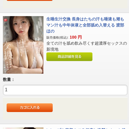
生唾生汁交換 長身はたちの汗も唾液も潮も
マン汁も中年体液と全部舐め入替える 渡部
ほの
100
円
販売価格(税込):
全ての汁を舐め飲み尽くす超濃厚セックスの
新境地
数量：