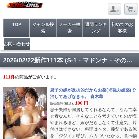
TOP
ジャンル検
メーカー検
週間ランキ
初めてのお
索
索
ング
客様
お問い合わせ
2026/02/22新作111本 (S-1・マドンナ・その他)入荷
111
件
の商品がございます。
息子の嫁が反抗的だからお薬(※強力媚薬)で
治してあげなきゃ。 倉木華
100
円
販売価格(税込):
息子夫婦が同居してくれるなんて、なんて幸
せ者なんだ。そんなことを考えていたのが悔
やまれるほど、嫁がだらしなくて生意気。片
付けはできない、料理はヘタ、義父である俺
を「ジジィ」呼び。ムカついたから、食べ物