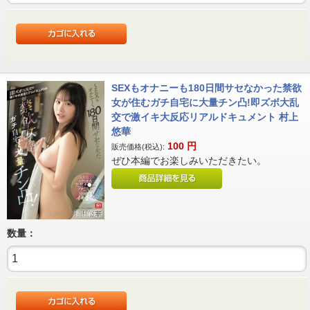
SEXもオナニーも180日間サセなかった禁欲
女が住むガチ自宅に大量チン凸!即ズボ大乱
交で激イキ大反応リアルドキュメント 村上
悠華
100
円
販売価格(税込):
ぜひ本編でお楽しみいただきたい。
数量：