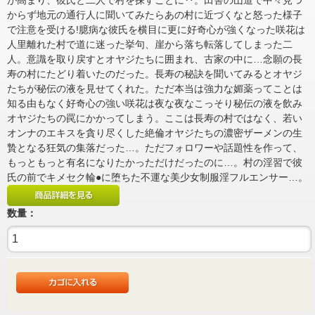
が高まり、彼氏と二人で村を探すことに‥。田舎の山道で中々見つ
からず地元の通行人に聞いてみたらあの村に近づくなと怒った様子
で注意を受ける!臆病な彼氏を横目に更に好奇心が強くなった咲花は
人里離れた村で道に迷った挙句、崖から落ち転落してしまった二
人。意識を取り戻すとオヤジたちに囲まれ、古家の中に…念願の長
寿の村にたどり着いたのだった。長寿の秘訣を聞いてみるとオヤジ
たちが秘伝の液を見せてくれた。ただ本当は強力な媚薬ってことは
知る由もなく好奇心の強い咲花は夜な夜なこっそり秘伝の液を飲み
オヤジたちの罠にかかってしまう。ここは長寿の村ではなく、若い
オンナのエキスを貪り尽くした絶倫オヤジたちの濃密ザーメンの生
贄となる狂気の集落だった…。ただフォロワーや話題性を作って、
もっともっと有名になりたかっただけだったのに…。村の淫習で彼
氏の前でキメセク輪●に堕ちた不運な美少女制服淫フルエンサー…。
数量：