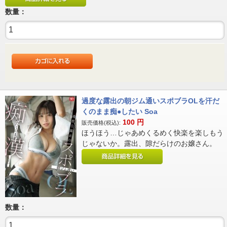
数量：
過度な露出の朝ジム通いスポブラOLを汗だ
くのまま痴●したい Soa
100
円
販売価格(税込):
ほうほう…じゃあめくるめく快楽を楽しもう
じゃないか。露出、隙だらけのお嬢さん。
数量：