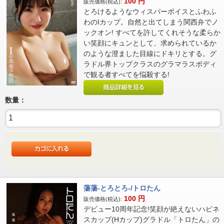
100
円
販売価格(税込):
とろけるようなウィスパーボイスとふわふ
わのIカップ。自然と出てしまう関西弁でノ
ックオン! すべてを許してくれそうな柔らか
い笑顔にキュンとして、求められているか
のような澄ました目線にドキリとする。グ
ラドル界トップクラスのグラマラスボディ
で観る者すべてを悩殺する!
数量：
蕩蕩-とろとろ-/トロたん
100
円
販売価格(税込):
デビュー10周年記念!笑顔が絶えないハピネ
スカップ(Hカップ)グラドル「トロたん」の