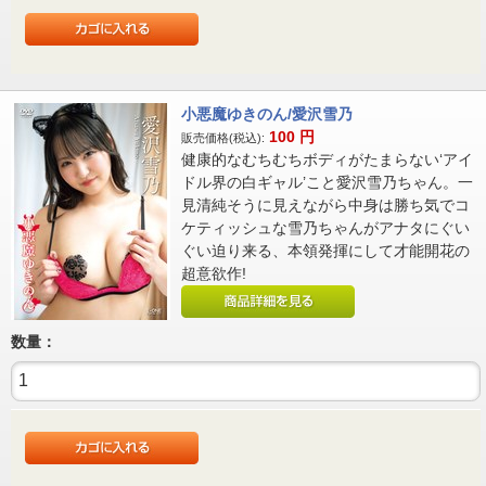
小悪魔ゆきのん/愛沢雪乃
100
円
販売価格(税込):
健康的なむちむちボディがたまらない‘アイ
ドル界の白ギャル’こと愛沢雪乃ちゃん。一
見清純そうに見えながら中身は勝ち気でコ
ケティッシュな雪乃ちゃんがアナタにぐい
ぐい迫り来る、本領発揮にして才能開花の
超意欲作!
数量：