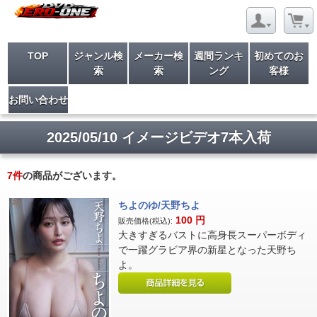
TOP
ジャンル検
メーカー検
週間ランキ
初めてのお
索
索
ング
客様
お問い合わせ
2025/05/10 イメージビデオ7本入荷
7
件
の商品がございます。
ちよのゆ/天野ちよ
100
円
販売価格(税込):
大きすぎるバストに高身長スーパーボディ
で一躍グラビア界の新星となった天野ち
よ。