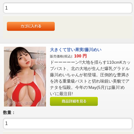
大きくて甘い果実/藤川めい
100
円
販売価格(税込):
ドーーーーーン!!大地を揺らす110cmKカッ
プバスト、北の大地が生んだ爆乳グラドル
藤川めいちゃんが初登場。圧倒的な豊満さ
を誇る重量級バストと切れ味鋭い美貌でア
ナタを悩殺。今年の‘May(5月)’は藤川‘め
い’に最注目!
数量：