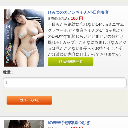
ひみつのカノンちゃん/小日向奏音
100
円
販売価格(税込):
一目みたら絶対に忘れない144cmミニマム
グラマーボディ奏音ちゃんの1年3ヶ月ぶり
のDVDです!! 恥じらいととまどいの分だけ
揺れるHカップ、こんなに悩ましげなカノジ
ョは見たことない!! 長らくお待たせした分
だけ濃ゆい内容に仕上がっておりますぞ。
数量：
Iの未来予想図/原つむぎ