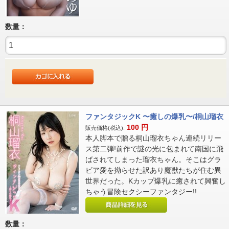
数量：
ファンタジックK 〜癒しの爆乳〜/桐山瑠衣
100
円
販売価格(税込):
本人脚本で贈る桐山瑠衣ちゃん連続リリー
ス第二弾!前作で謎の光に包まれて南国に飛
ばされてしまった瑠衣ちゃん。そこはグラ
ビア愛を拗らせた訳あり魔獣たちが住む異
世界だった。Kカップ爆乳に癒されて興奮し
ちゃう冒険セクシーファンタジー!!
数量：